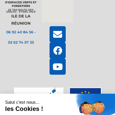
D'ESPACES VERTS ET
FORESTIERS
67 TER ROUTE DES
SABLES - ETANG SALÉ
ILE DE LA
RÉUNION
E
F
Y
06 92 40 84 56 -
n
a
o
02 62 74 57 33
v
c
u
e
e
t
l
b
u
o
o
b
p
o
e
e
k