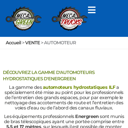
Aller
au
contenu
Accueil
>
VENTE
>
AUTOMOTEUR
DÉCOUVREZ LA GAMME D'AUTOMOTEURS
HYDROSTATIQUES D'ENERGREEN
La gamme des
automoteurs hydrostatiques ILF
a
spécialement été mise au point pour les professionnels
de l’entretien des grands espaces, pour par exemple le
nettoyage des accotements de route et l’entretien des
voies d’eau ou de l’abord des canaux fluviaux.
Les équipements professionnels
Energreen
sont munis
de bras télescopiques ayant une portée comprise entre
5,5 et 17 mètres
, sur lesquels il est possible de monter