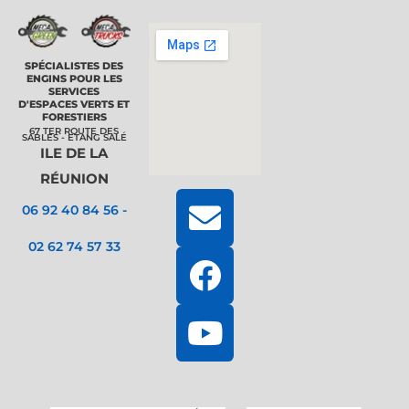
SPÉCIALISTES DES
ENGINS POUR LES
SERVICES
D'ESPACES VERTS ET
FORESTIERS
67 TER ROUTE DES
SABLES - ETANG SALÉ
ILE DE LA
RÉUNION
E
F
Y
06 92 40 84 56 -
n
a
o
02 62 74 57 33
v
c
u
e
e
t
l
b
u
o
o
b
p
o
e